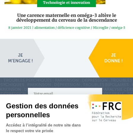
Technologie et innovation
Une carence maternelle en oméga-3 altère le
développement du cerveau de la descendance
8 janvier 2021
|
alimentation
/
déficience cognitive
/
Microglie
/
oméga-3
S'inscrire à la newsletter
Nous suivre sur
les réseaux sociaux